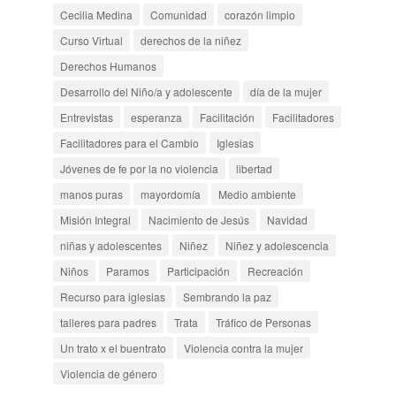
Cecilia Medina
Comunidad
corazón limpio
Curso Virtual
derechos de la niñez
Derechos Humanos
Desarrollo del Niño/a y adolescente
día de la mujer
Entrevistas
esperanza
Facilitación
Facilitadores
Facilitadores para el Cambio
Iglesias
Jóvenes de fe por la no violencia
libertad
manos puras
mayordomía
Medio ambiente
Misión Integral
Nacimiento de Jesús
Navidad
niñas y adolescentes
Niñez
Niñez y adolescencia
Niños
Paramos
Participación
Recreación
Recurso para iglesias
Sembrando la paz
talleres para padres
Trata
Tráfico de Personas
Un trato x el buentrato
Violencia contra la mujer
Violencia de género