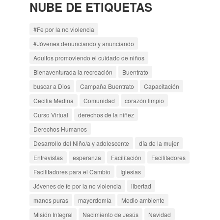
NUBE DE ETIQUETAS
#Fe por la no violencia
#Jóvenes denunciando y anunciando
Adultos promoviendo el cuidado de niños
Bienaventurada la recreación
Buentrato
buscar a Dios
Campaña Buentrato
Capacitación
Cecilia Medina
Comunidad
corazón limpio
Curso Virtual
derechos de la niñez
Derechos Humanos
Desarrollo del Niño/a y adolescente
día de la mujer
Entrevistas
esperanza
Facilitación
Facilitadores
Facilitadores para el Cambio
Iglesias
Jóvenes de fe por la no violencia
libertad
manos puras
mayordomía
Medio ambiente
Misión Integral
Nacimiento de Jesús
Navidad