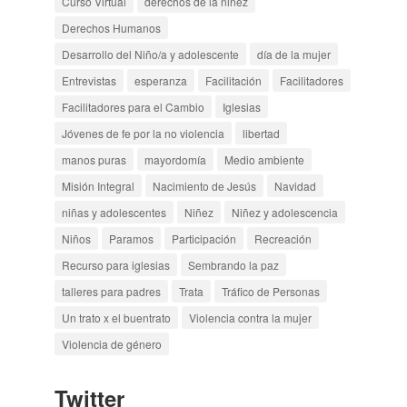
Curso Virtual
derechos de la niñez
Derechos Humanos
Desarrollo del Niño/a y adolescente
día de la mujer
Entrevistas
esperanza
Facilitación
Facilitadores
Facilitadores para el Cambio
Iglesias
Jóvenes de fe por la no violencia
libertad
manos puras
mayordomía
Medio ambiente
Misión Integral
Nacimiento de Jesús
Navidad
niñas y adolescentes
Niñez
Niñez y adolescencia
Niños
Paramos
Participación
Recreación
Recurso para iglesias
Sembrando la paz
talleres para padres
Trata
Tráfico de Personas
Un trato x el buentrato
Violencia contra la mujer
Violencia de género
Twitter